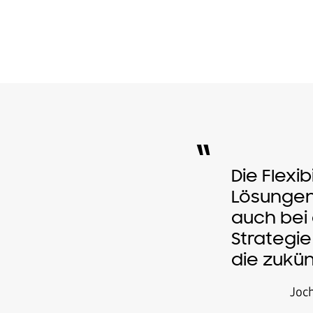
“
Die Flexi
Lösungen
auch bei
Strategi
die zukü
Joch