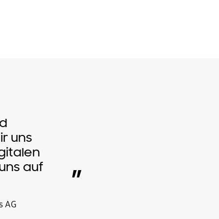
nd
r uns
gitalen
uns auf
”
es AG