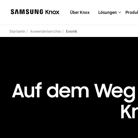
Über Knox
Lösungen
Produ
Startseite
Anwenderberichte
Evonik
Auf dem Weg z
K