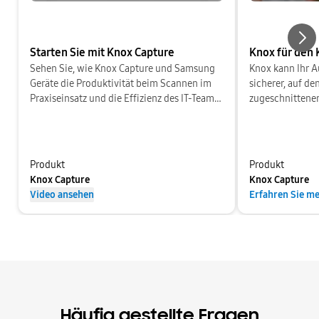
Starten Sie mit Knox Capture
Knox für den
Nex
Sehen Sie, wie Knox Capture und Samsung
Knox kann Ihr 
Geräte die Produktivität beim Scannen im
sicherer, auf de
Praxiseinsatz und die Effizienz des IT-Teams
zugeschnittener
steigern können.
die die Arbeit e
erhöht.
Produkt
Produkt
Knox Capture
Knox Capture
Video ansehen
Erfahren Sie m
Häufig gestellte Fragen