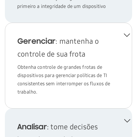
primeiro a integridade de um dispositivo
: mantenha o
Gerenciar
controle de sua frota
Realize uma configuração rápida e fácil
Simplifique o assistente de configuração
,
Obtenha controle de grandes frotas de
automatize logins no UEM e defina
dispositivos para gerenciar políticas de TI
rapidamente as configurações de Wi-Fi.
consistentes sem interromper os fluxos de
trabalho.
: tome decisões
Analisar