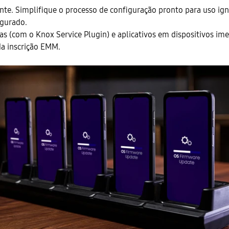
nte. Simplifique o processo de configuração pronto para uso ig
igurado.
s (com o Knox Service Plugin) e aplicativos em dispositivos ime
da inscrição EMM.