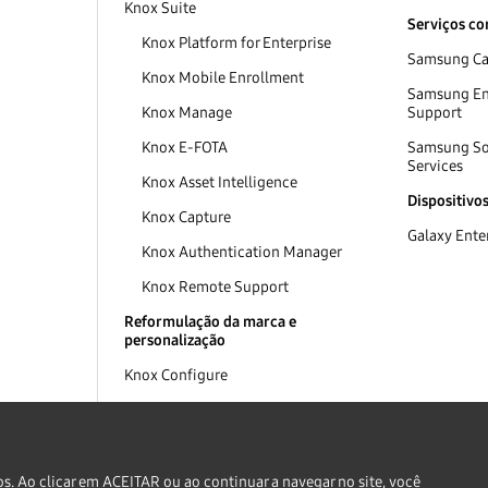
Knox Suite
Serviços co
Knox Platform for Enterprise
Samsung Car
Knox Mobile Enrollment
Samsung Ent
Knox Manage
Support
Knox E-FOTA
Samsung So
Services
Knox Asset Intelligence
Dispositivo
Knox Capture
Galaxy Enter
Knox Authentication Manager
Knox Remote Support
Reformulação da marca e
personalização
Knox Configure
os. Ao clicar em ACEITAR ou ao continuar a navegar no site, você