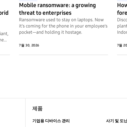
Mobile ransomware: a growing
How
brid
threat to enterprises
fore
Ransomware used to stay on laptops. Now
Disc
it's coming for the phone in your employee's
plant
pocket—and holding it hostage.
Indo
iant,
he
7월 30, 2026
7월 20
제품
기업용 디바이스 관리
사기 및 도