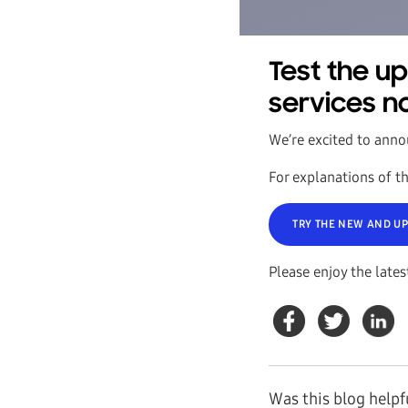
Test the u
services n
We’re excited to anno
For explanations of th
TRY THE NEW AND U
Please enjoy the late
Was this blog helpf