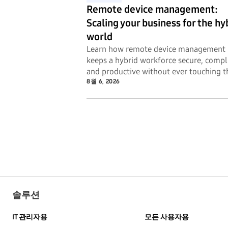
Remote device management:
Scaling your business for the hy
world
Learn how remote device management
keeps a hybrid workforce secure, compl
and productive without ever touching t
hardware.
8월 6, 2026
솔루션
IT 관리자용
모든 사용자용