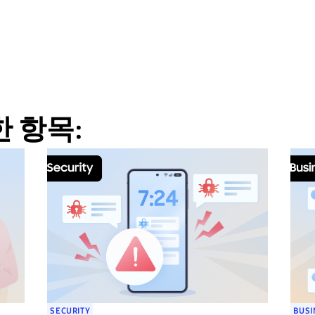
 항목:
SECURITY
BUSI