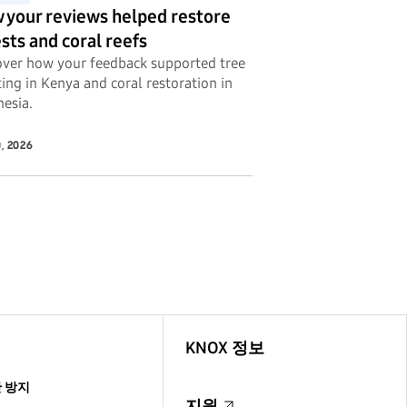
 your reviews helped restore
sts and coral reefs
over how your feedback supported tree
ing in Kenya and coral restoration in
nesia.
, 2026
KNOX 정보
난 방지
지원