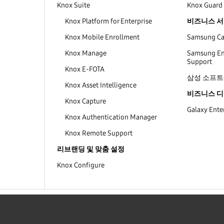
Knox Suite
Knox Guard
Knox Platform for Enterprise
비즈니스 
Knox Mobile Enrollment
Samsung Car
Knox Manage
Samsung Ent
Support
Knox E-FOTA
삼성 소프트
Knox Asset Intelligence
비즈니스 
Knox Capture
Galaxy Enter
Knox Authentication Manager
Knox Remote Support
리브랜딩 및 맞춤 설정
Knox Configure