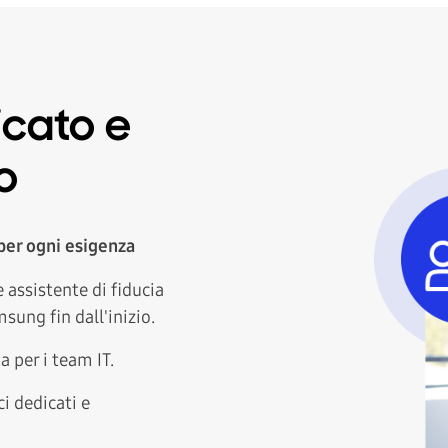
icato e
o
per ogni esigenza
assistente di fiducia
sung fin dall'inizio.
 per i team IT.
i dedicati e