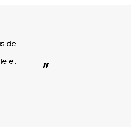
us de
le et
”