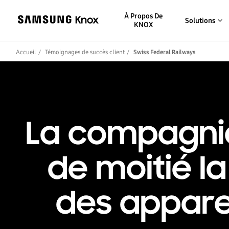
À Propos De
Solutions
KNOX
Accueil
Témoignages de succès client
Swiss Federal Railways
La compagnie
de moitié l
des appare