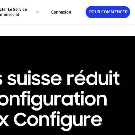
cter Le Service
POUR COMMENCER
Connexion
ommercial
suisse réduit
onfiguration
x Configure