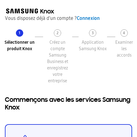
Vous disposez déjà d'un compte ?
Connexion
1
2
3
4
Sélectionner un
Créez un
Application
Examiner
produit Knox
compte
Samsung Knox
les
Samsung
accords
Business et
enregistrez
votre
entreprise
Commençons avec les services Samsung
Knox