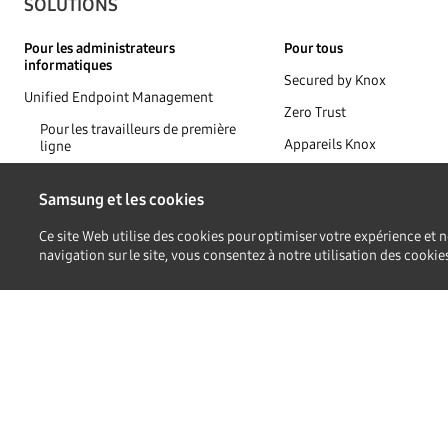
SOLUTIONS
Pour les administrateurs
Pour tous
informatiques
Secured by Knox
Unified Endpoint Management
Zero Trust
Pour les travailleurs de première
Appareils Knox
ligne
Certifications Knox
Pour la vente au détail
Samsung et les cookies
Pour les écoles
Ce site Web utilise des cookies pour optimiser votre expérience et
Pour le transport
navigation sur le site, vous consentez à notre utilisation des cooki
Témoignages de succès cli
Solutions partenaires
Pour les fournisseurs de services
Rebranding et personnalisation
Pour Kids Phone
Pour les éditeurs
Protection contre la fraude et le vol