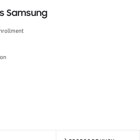
urs Samsung
Enrollment
ion