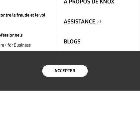
À PROPOS DE KNOX
ontre la fraude et le vol
ASSISTANCE
ofessionnels
BLOGS
e+ for Business
erprise Technical
POUR LES PARTENAIRES
ftware Customization
ACCEPTER
POUR LES DÉVELOPPEURS
rofessionnels
prise Edition