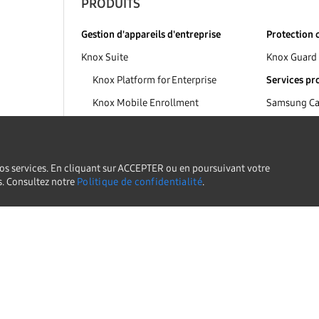
PRODUITS
Gestion d'appareils d'entreprise
Protection c
Knox Suite
Knox Guard
Knox Platform for Enterprise
Services pr
Knox Mobile Enrollment
Samsung Car
Knox Manage
Samsung Ent
Support
Knox E-FOTA
Samsung So
 nos services. En cliquant sur ACCEPTER ou en poursuivant votre
Knox Asset Intelligence
Services
es. Consultez notre
Politique de confidentialité
.
ent
Knox Capture
Appareils p
Knox Authentication Manager
Galaxy Enter
Knox Remote Support
Rebranding et personnalisation
Knox Configure