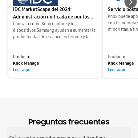
IDC MarketScape del 2024:
Servicio posta
Nex
Administración unificada de puntos
Knox puede apo
con tecnología 
finales a nivel global
Conozca cómo Knox Capture y los
minoristas, a fi
dispositivos Samsung ayudan a aumentar la
sencillo y produ
productividad de escaneo en terreno y la
eficiencia para el equipo de TI.
Producto
Producto
Knox Manage
Knox Manage
Leer aquí.
Leer aquí.
Preguntas frecuentes
¿Cuáles son los requisitos previos para utilizar Knox