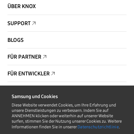
ÜBER KNOX
SUPPORT
BLOGS
FÜR PARTNER
FÜR ENTWICKLER
Copyright © 1995-2026 Samsung. Alle Rechte vorbehalten.
Samsung und Cookies
Diese Website verwendet Cookies, um Ihre Erfahrung und
unsere Dienstleistungen zu verbessern. Indem Sie auf
ANNEHMEN klicken oder weiterhin auf unserer Website
surfen, stimmen Sie der Nutzung unserer Cookies zu. Weitere
AUF DEM LAUFENDEN BLEIBEN
Informationen finden Sie in unserer
Datenschutzrichtlinie
.