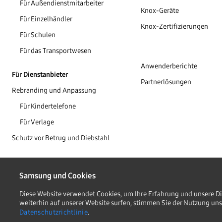
Für Außendienstmitarbeiter
Knox-Geräte
Für Einzelhändler
Knox-Zertifizierungen
Für Schulen
Für das Transportwesen
Anwenderberichte
Für Dienstanbieter
Partnerlösungen
Rebranding und Anpassung
Für Kindertelefone
Für Verlage
Schutz vor Betrug und Diebstahl
Samsung und Cookies
Copyright © 1995-2026 Samsung. Alle Rechte vorbehalten.
Diese Website verwendet Cookies, um Ihre Erfahrung und unsere D
weiterhin auf unserer Website surfen, stimmen Sie der Nutzung unse
DATENSCHUTZRICHTL
RECHTLICHES
Datenschutzrichtlinie
.